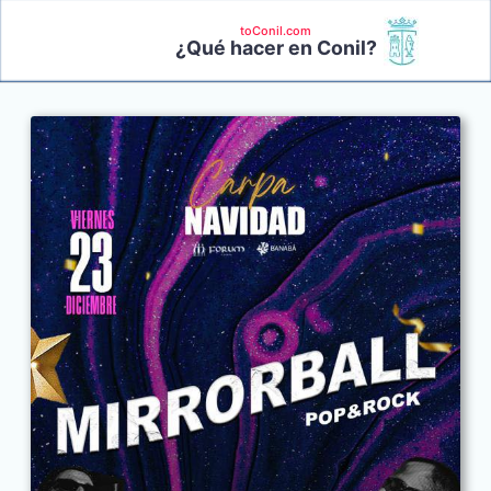
toConil.com
¿Qué hacer en Conil?