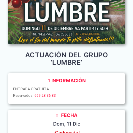
ACTUACIÓN DEL GRUPO
‘LUMBRE’
INFORMACIÓN
ENTRADA GRATUITA.
Reservados:
669 28 36 83⁣⁣⁣⁣⁣⁣⁣⁣⁣⁣⁣⁣⁣⁣⁣⁣⁣⁣⁣⁣⁣⁣⁣⁣⁣⁣⁣⁣⁣⁣⁣⁣⁣⁣⁣⁣⁣⁣⁣⁣⁣⁣⁣⁣⁣⁣⁣⁣⁣⁣⁣⁣⁣⁣⁣
FECHA
Dom, 11 Dic
¡Caducado!