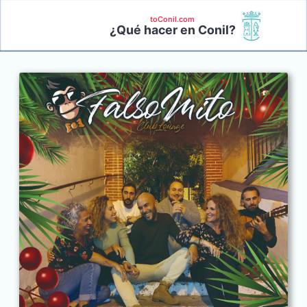
toConil.com
¿Qué hacer en Conil?