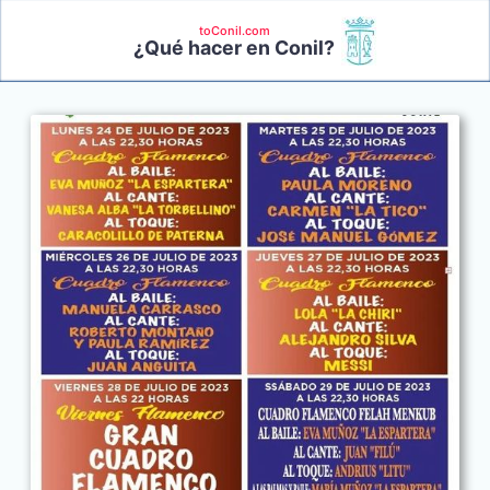
toConil.com
¿Qué hacer en Conil?