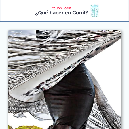
toConil.com
¿Qué hacer en Conil?