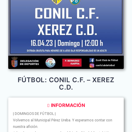
FÚTBOL: CONIL C.F. – XEREZ
C.D.
INFORMACIÓN
| DOMINGOS DE FÚTBOL |
Volvemos al Municipal Pérez Ureba. Y esperamos contar con
nuestra afición.