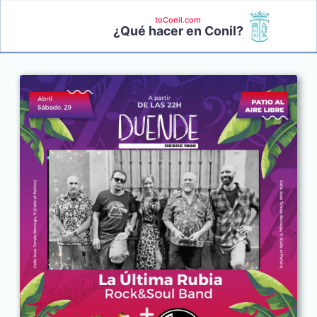
toConil.com
¿Qué hacer en Conil?