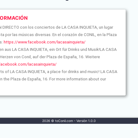
FORMACIÓN
DIRECTO con los conciertos de LA CASA INQUIETA, un lugar
a por las músicas diversas. En el corazón de CONIL, en la Plaza
s:
https://www.facebook.com/lacasainquieta/
erten aus LA CASA INQUIETA, ein Ort für Drinks und Musik!LA CASA
Herzen von Conil, auf der Plaza de España, 16. Weitere
facebook.com/lacasainquieta/
erts of LA CASA INQUIETA, a place for drinks and music! LA CASA
, in the Plaza de España, 16. For more information about our
2026 © toConil.com - Versión 1.0.0