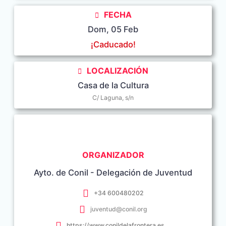
FECHA
Dom, 05 Feb
¡Caducado!
LOCALIZACIÓN
Casa de la Cultura
C/ Laguna, s/n
ORGANIZADOR
Ayto. de Conil - Delegación de Juventud
+34 600480202
juventud@conil.org
https://www.conildelafrontera.es/areas-y-servicios-municipales/juventud